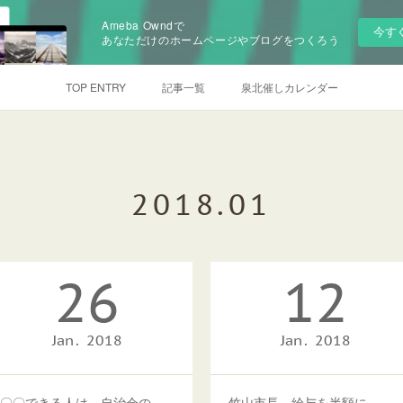
Ameba Owndで
今す
あなただけのホームページやブログをつくろう
TOP ENTRY
記事一覧
泉北催しカレンダー
2018
.
01
26
12
Jan
2018
Jan
2018
〇〇できる人は、自治会の推薦が必要に
竹山市長、給与を半額に。