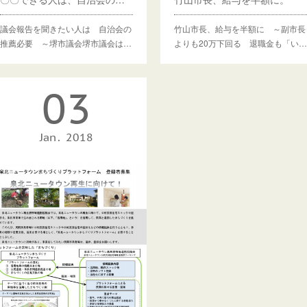
議会報告を聞きたい人は 自治会の
竹山市長、給与を半額に ～副市長
推薦必要 ～堺市議会堺市議会は…
よりも20万下回る 退職金も「い…
03
Jan
2018