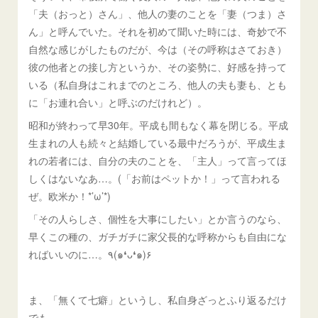
「夫（おっと）さん」、他人の妻のことを「妻（つま）さ
ん」と呼んでいた。それを初めて聞いた時には、奇妙で不
自然な感じがしたものだが、今は（その呼称はさておき）
彼の他者との接し方というか、その姿勢に、好感を持って
いる（私自身はこれまでのところ、他人の夫も妻も、とも
に「お連れ合い」と呼ぶのだけれど）。
昭和が終わって早30年。平成も間もなく幕を閉じる。平成
生まれの人も続々と結婚している最中だろうが、平成生ま
れの若者には、自分の夫のことを、「主人」って言ってほ
しくはないなあ…。(「お前はペットか！」って言われる
ぜ。欧米か！*’ω’*)
「その人らしさ、個性を大事にしたい」とか言うのなら、
早くこの種の、ガチガチに家父長的な呼称からも自由にな
ればいいのに…。٩(๑❛ᴗ❛๑)۶
ま、「無くて七癖」というし、私自身ざっとふり返るだけ
でも、