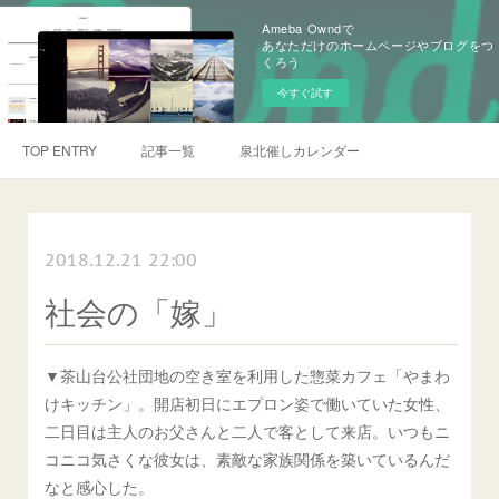
Ameba Owndで
あなただけのホームページやブログをつ
くろう
今すぐ試す
TOP ENTRY
記事一覧
泉北催しカレンダー
2018.12.21 22:00
社会の「嫁」
▼茶山台公社団地の空き室を利用した惣菜カフェ「やまわ
けキッチン」。開店初日にエプロン姿で働いていた女性、
二日目は主人のお父さんと二人で客として来店。いつもニ
コニコ気さくな彼女は、素敵な家族関係を築いているんだ
なと感心した。