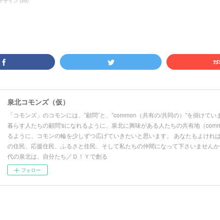
デザイン”
(
39
)
泉北コモンズ（仮）
「コモンズ」のコモンには、”顧問”と、”common（共有の/共同の）”を掛けてい
暮らす人たちの顧問'sになれるように、泉北に興味がある人たちの共有地（comm
るように、コモンの輪を少しずつ広げていきたいと思います。 あなたもよけれ
の住民、応援住民、ふるさと住民、そして私たちの仲間になって下さいませんか
代の泉北は、自分たち／Ｄ！Ｙで創る
フォロー