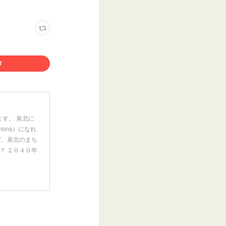
ます。 泉北に
ons）になれ
ば、泉北のまち
？ ２０４０年