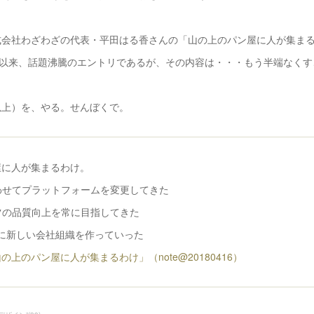
式会社わざわざの代表・平田はる香さんの「山の上のパン屋に人が集ま
開以来、話題沸騰のエントリであるが、その内容は・・・もう半端なくす
以上）を、やる。せんぼくで。
屋に人が集まるわけ。
に合わせてプラットフォームを変更してきた
テンツの品質向上を常に目指してきた
と同時に新しい会社組織を作っていった
上のパン屋に人が集まるわけ」（note@20180416）