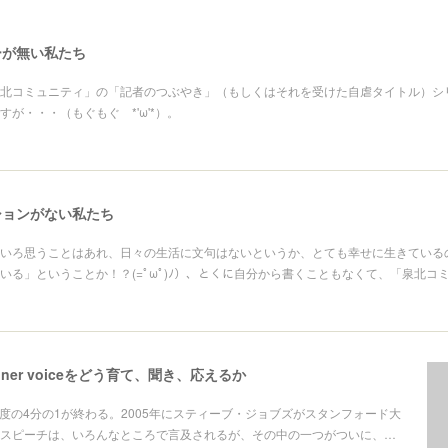
ーが無い私たち
北コミュニティ」の「記者のつぶやき」（もしくはそれを受けた自虐タイトル）シ
が・・・（もぐもぐ *'ω'*）。
ションがない私たち
いろ思うことはあれ、日々の生活に文句はないというか、とても幸せに生きている
いる」ということか！？(=ﾟωﾟ)ﾉ）、とくに自分から書くこともなくて、「泉北コ
ner voiceをどう育て、聞き、応えるか
9年度の4分の1が終わる。2005年にスティーブ・ジョブズがスタンフォード大
スピーチは、いろんなところで言及されるが、その中の一つがついに、…